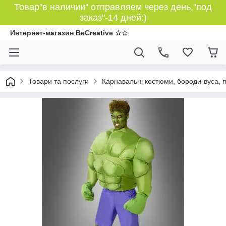
Товар"в наличии" отправляем через день,"под
заказ"-14 дней:)
Интернет-магазин BeCreative ☆☆
Товари та послуги
Карнавальні костюми, бороди-вуса, 