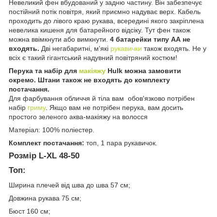
Невеликий фен вбудований у задню частину. Він забезпечує
постійний потік повітря, який приємно надуває верх. Кабель
проходить до лівого краю рукава, всередині якого закріплена
невелика кишеня для батарейного відсіку. Тут фен також
можна ввімкнути або вимкнути.
4 батарейки типу АА не
входять.
Дві негабаритні, м'які
рукавички
також входять. Не у
всіх є такий гігантський надувний повітряний костюм!
Перука та набір для
макіяжу
Hulk можна замовити
окремо. Штани також не входять до комплекту
постачання.
Для фарбування обличчя й тіла вам обов'язково потрібен
набір
гриму
. Якщо вам не потрібен перука, вам досить
простого зеленого аква-макіяжу на волосся
Матеріал: 100% поліестер.
Комплект постачання:
топ, 1 пара рукавичок.
Розмір L-XL 48-50
Топ:
Ширина плечей від шва до шва 57 см;
Довжина рукава 75 см;
Бюст 160 см;